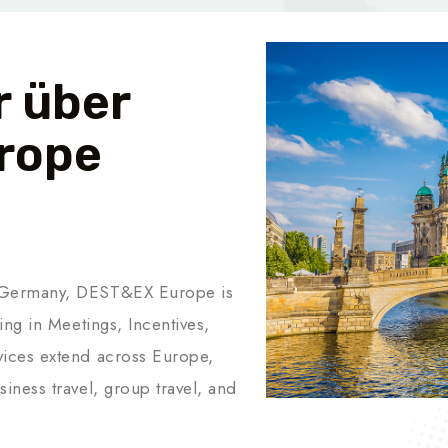
r über
rope
, Germany, DEST&EX Europe is
ing in Meetings, Incentives,
vices extend across Europe,
iness travel, group travel, and